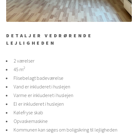
DETALJER VEDRØRENDE
LEJLIGHEDEN
2 værelser
2
45 m
Flisebelagt badeværelse
Vand er inkluderet i huslejen
Varme er inkluderet i huslejen
El er inkluderet i huslejen
Kølefryse skab
Opvaskemaskine
Kommunen kan søges om boligsikring til lejligheden