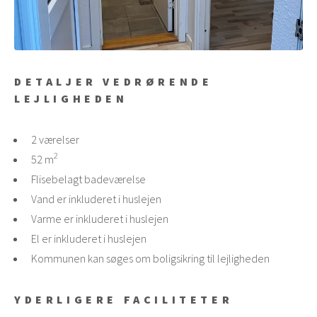
DETALJER VEDRØRENDE
LEJLIGHEDEN
2 værelser
2
52 m
Flisebelagt badeværelse
Vand er inkluderet i huslejen
Varme er inkluderet i huslejen
El er inkluderet i huslejen
Kommunen kan søges om boligsikring til lejligheden
YDERLIGERE FACILITETER